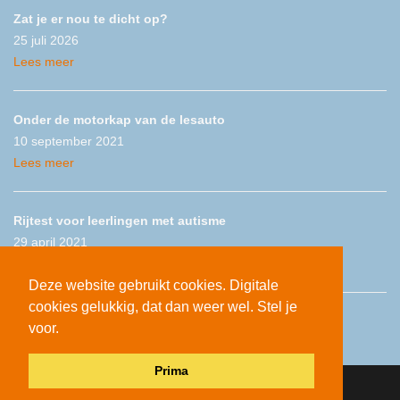
Zat je er nou te dicht op?
25 juli 2026
Lees meer
Onder de motorkap van de lesauto
10 september 2021
Lees meer
Rijtest voor leerlingen met autisme
29 april 2021
Lees meer
Deze website gebruikt cookies. Digitale
cookies gelukkig, dat dan weer wel. Stel je
voor.
Prima
Deze website wordt u geserveerd door
Plate
.