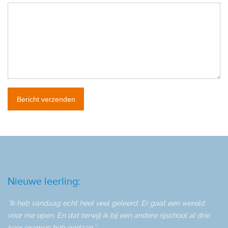
Nieuwe leerling:
"Ik heb vandaag echt heel veel geleerd. Er gaat een wereld
voor me open. En dat terwijl ik bij een andere rijschool al drie
keer examen heb gedaan."