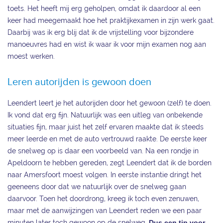
toets. Het heeft mij erg geholpen, omdat ik daardoor al een
keer had meegemaakt hoe het praktijkexamen in zijn werk gaat.
Daarbij was ik erg blij dat ik de vrijstelling voor bijzondere
manoeuvres had en wist ik waar ik voor mijn examen nog aan
moest werken.
Leren autorijden is gewoon doen
Leendert leert je het autorijden door het gewoon (zelf) te doen.
Ik vond dat erg fijn. Natuurlijk was een uitleg van onbekende
situaties fijn, maar juist het zelf ervaren maakte dat ik steeds
meer leerde en met de auto vertrouwd raakte. De eerste keer
de snelweg op is daar een voorbeeld van. Na een rondje in
Apeldoorn te hebben gereden, zegt Leendert dat ik de borden
naar Amersfoort moest volgen. In eerste instantie dringt het
geeneens door dat we natuurlijk over de snelweg gaan
daarvoor. Toen het doordrong, kreeg ik toch even zenuwen,
maar met de aanwijzingen van Leendert reden we een paar
minuten later toch gewoon op de snelweg.
Dus een tip voor