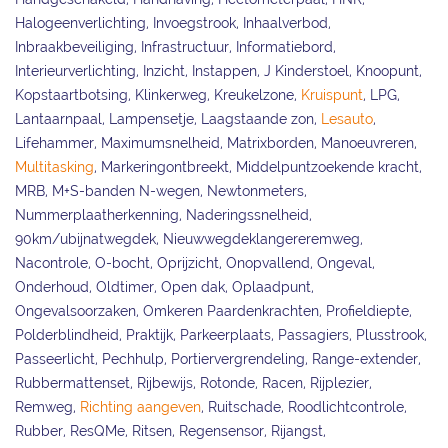
Halogeenverlichting, Invoegstrook, Inhaalverbod,
Inbraakbeveiliging, Infrastructuur, Informatiebord,
Interieurverlichting, Inzicht, Instappen, J Kinderstoel, Knoopunt,
Kopstaartbotsing, Klinkerweg, Kreukelzone,
Kruispunt
, LPG,
Lantaarnpaal, Lampensetje, Laagstaande zon,
Lesauto
,
Lifehammer, Maximumsnelheid, Matrixborden, Manoeuvreren,
Multitasking
, Markeringontbreekt, Middelpuntzoekende kracht,
MRB, M+S-banden N-wegen, Newtonmeters,
Nummerplaatherkenning, Naderingssnelheid,
90km/ubijnatwegdek, Nieuwwegdeklangereremweg,
Nacontrole, O-bocht, Oprijzicht, Onopvallend, Ongeval,
Onderhoud, Oldtimer, Open dak, Oplaadpunt,
Ongevalsoorzaken, Omkeren Paardenkrachten, Profieldiepte,
Polderblindheid, Praktijk, Parkeerplaats, Passagiers, Plusstrook,
Passeerlicht, Pechhulp, Portiervergrendeling, Range-extender,
Rubbermattenset, Rijbewijs, Rotonde, Racen, Rijplezier,
Remweg,
Richting aangeven
, Ruitschade, Roodlichtcontrole,
Rubber, ResQMe, Ritsen, Regensensor, Rijangst,