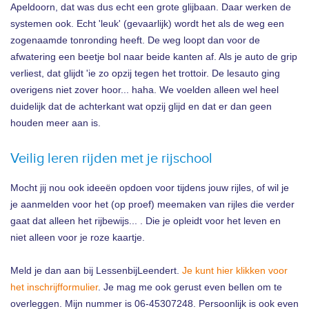
Apeldoorn, dat was dus echt een grote glijbaan. Daar werken de
systemen ook. Echt 'leuk' (gevaarlijk) wordt het als de weg een
zogenaamde tonronding heeft. De weg loopt dan voor de
afwatering een beetje bol naar beide kanten af. Als je auto de grip
verliest, dat glijdt 'ie zo opzij tegen het trottoir. De lesauto ging
overigens niet zover hoor... haha. We voelden alleen wel heel
duidelijk dat de achterkant wat opzij glijd en dat er dan geen
houden meer aan is.
Veilig leren rijden met je rijschool
Mocht jij nou ook ideeën opdoen voor tijdens jouw rijles, of wil je
je aanmelden voor het (op proef) meemaken van rijles die verder
gaat dat alleen het rijbewijs... . Die je opleidt voor het leven en
niet alleen voor je roze kaartje.
Meld je dan aan bij LessenbijLeendert.
Je kunt hier klikken voor
het inschrijfformulier
. Je mag me ook gerust even bellen om te
overleggen. Mijn nummer is 06-45307248. Persoonlijk is ook even