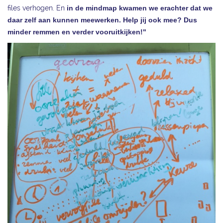
files verhogen. En
in de mindmap kwamen we erachter dat we
daar zelf aan kunnen meewerken. Help jij ook mee? Dus
minder remmen en verder vooruitkijken!"