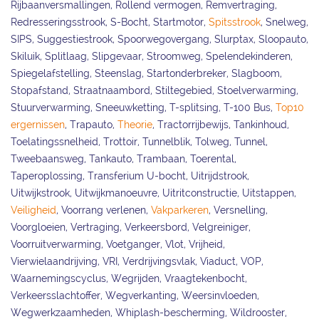
Rijbaanversmallingen, Rollend vermogen, Remvertraging,
Redresseringsstrook, S-Bocht, Startmotor,
Spitsstrook
, Snelweg,
SIPS, Suggestiestrook, Spoorwegovergang, Slurptax, Sloopauto,
Skiluik, Splitlaag, Slipgevaar, Stroomweg, Spelendekinderen,
Spiegelafstelling, Steenslag, Startonderbreker, Slagboom,
Stopafstand, Straatnaambord, Stiltegebied, Stoelverwarming,
Stuurverwarming, Sneeuwketting, T-splitsing, T-100 Bus,
Top10
ergernissen
, Trapauto,
Theorie
, Tractorrijbewijs, Tankinhoud,
Toelatingssnelheid, Trottoir, Tunnelblik, Tolweg, Tunnel,
Tweebaansweg, Tankauto, Trambaan, Toerental,
Taperoplossing, Transferium U-bocht, Uitrijdstrook,
Uitwijkstrook, Uitwijkmanoeuvre, Uitritconstructie, Uitstappen,
Veiligheid
, Voorrang verlenen,
Vakparkeren
, Versnelling,
Voorgloeien, Vertraging, Verkeersbord, Velgreiniger,
Voorruitverwarming, Voetganger, Vlot, Vrijheid,
Vierwielaandrijving, VRI, Verdrijvingsvlak, Viaduct, VOP,
Waarnemingscyclus, Wegrijden, Vraagtekenbocht,
Verkeersslachtoffer, Wegverkanting, Weersinvloeden,
Wegwerkzaamheden, Whiplash-bescherming, Wildrooster,