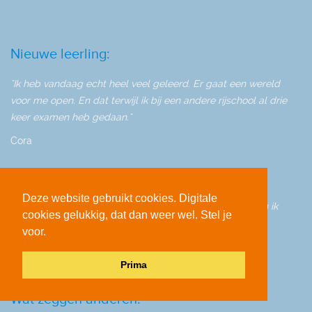
Nieuwe leerling:
"Ik heb vandaag echt heel veel geleerd. Er gaat een wereld
voor me open. En dat terwijl ik bij een andere rijschool al drie
keer examen heb gedaan."
Cora
Wat zeggen anderen:
Deze website gebruikt cookies. Digitale
"Ja de eerste les is me heel goed bevallen! Wanneer kan ik
cookies gelukkig, dat dan weer wel. Stel je
weer? Ik had eerst een rijinstructeur die me niet zo goed
voor.
begreep, en nu heb ik dat gevoel gelukkig wel!"
Ilse, Apeldoorn
Prima
Wat zeggen anderen: