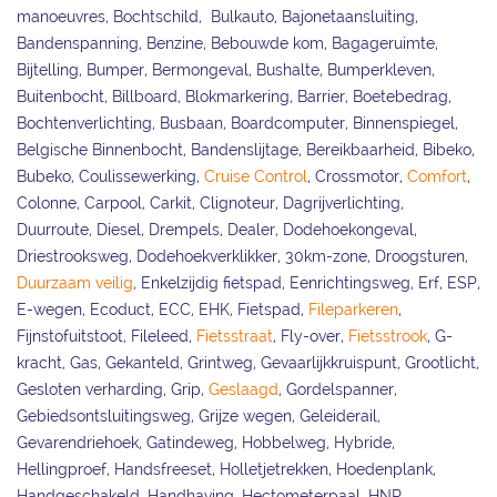
manoeuvres, Bochtschild, Bulkauto, Bajonetaansluiting,
Bandenspanning, Benzine, Bebouwde kom, Bagageruimte,
Bijtelling, Bumper, Bermongeval, Bushalte, Bumperkleven,
Buitenbocht, Billboard, Blokmarkering, Barrier, Boetebedrag,
Bochtenverlichting, Busbaan, Boardcomputer, Binnenspiegel,
Belgische Binnenbocht, Bandenslijtage, Bereikbaarheid, Bibeko,
Bubeko, Coulissewerking,
Cruise Control
, Crossmotor,
Comfort
,
Colonne, Carpool, Carkit, Clignoteur, Dagrijverlichting,
Duurroute, Diesel, Drempels, Dealer, Dodehoekongeval,
Driestrooksweg, Dodehoekverklikker, 30km-zone, Droogsturen,
Duurzaam veilig
, Enkelzijdig fietspad, Eenrichtingsweg, Erf, ESP,
E-wegen, Ecoduct, ECC, EHK, Fietspad,
Fileparkeren
,
Fijnstofuitstoot, Fileleed,
Fietsstraat
, Fly-over,
Fietsstrook
, G-
kracht, Gas, Gekanteld, Grintweg, Gevaarlijkkruispunt, Grootlicht,
Gesloten verharding, Grip,
Geslaagd
, Gordelspanner,
Gebiedsontsluitingsweg, Grijze wegen, Geleiderail,
Gevarendriehoek, Gatindeweg, Hobbelweg, Hybride,
Hellingproef, Handsfreeset, Holletjetrekken, Hoedenplank,
Handgeschakeld, Handhaving, Hectometerpaal, HNR,