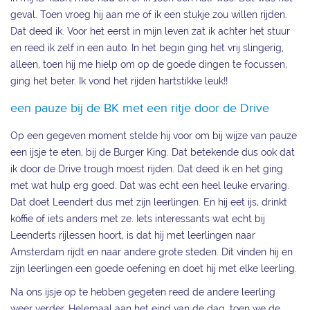
geval. Toen vroeg hij aan me of ik een stukje zou willen rijden.
Dat deed ik. Voor het eerst in mijn leven zat ik achter het stuur
en reed ik zelf in een auto. In het begin ging het vrij slingerig,
alleen, toen hij me hielp om op de goede dingen te focussen,
ging het beter. Ik vond het rijden hartstikke leuk!!
een pauze bij de BK met een ritje door de Drive
Op een gegeven moment stelde hij voor om bij wijze van pauze
een ijsje te eten, bij de Burger King. Dat betekende dus ook dat
ik door de Drive trough moest rijden. Dat deed ik en het ging
met wat hulp erg goed. Dat was echt een heel leuke ervaring.
Dat doet Leendert dus met zijn leerlingen. En hij eet ijs, drinkt
koffie of iets anders met ze. Iets interessants wat echt bij
Leenderts rijlessen hoort, is dat hij met leerlingen naar
Amsterdam rijdt en naar andere grote steden. Dit vinden hij en
zijn leerlingen een goede oefening en doet hij met elke leerling.
Na ons ijsje op te hebben gegeten reed de andere leerling
weer verder. Helemaal aan het eind van de dag, toen we de