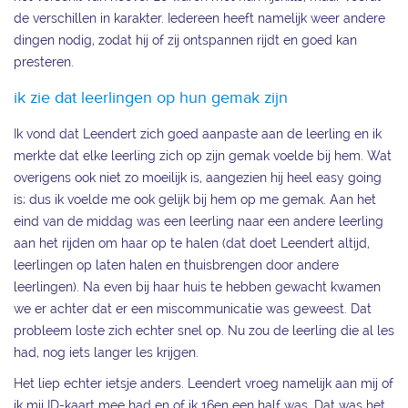
de verschillen in karakter. Iedereen heeft namelijk weer andere
dingen nodig, zodat hij of zij ontspannen rijdt en goed kan
presteren.
ik zie dat leerlingen op hun gemak zijn
Ik vond dat Leendert zich goed aanpaste aan de leerling en ik
merkte dat elke leerling zich op zijn gemak voelde bij hem. Wat
overigens ook niet zo moeilijk is, aangezien hij heel easy going
is; dus ik voelde me ook gelijk bij hem op me gemak. Aan het
eind van de middag was een leerling naar een andere leerling
aan het rijden om haar op te halen (dat doet Leendert altijd,
leerlingen op laten halen en thuisbrengen door andere
leerlingen). Na even bij haar huis te hebben gewacht kwamen
we er achter dat er een miscommunicatie was geweest. Dat
probleem loste zich echter snel op. Nu zou de leerling die al les
had, nog iets langer les krijgen.
Het liep echter ietsje anders. Leendert vroeg namelijk aan mij of
ik mij ID-kaart mee had en of ik 16en een half was. Dat was het