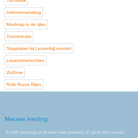
Tunnelblik
Internetmarketing
Mindmap in de rijles
Concentratie
Stagelopen bij LessenbijLeendert
Lesautotoertochten
2toDrive
Rolls Royce Rijles
Nieuwe leerling:
"Ik heb vandaag echt heel veel geleerd. Er gaat een wereld