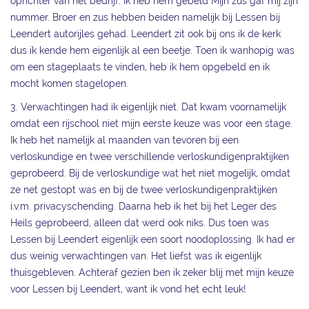
oprichter van het bedrijf. Ik heb hem gebeld Mijn zus gaf mij zijn
nummer. Broer en zus hebben beiden namelijk bij Lessen bij
Leendert autorijles gehad. Leendert zit ook bij ons ik de kerk
dus ik kende hem eigenlijk al een beetje. Toen ik wanhopig was
om een stageplaats te vinden, heb ik hem opgebeld en ik
mocht komen stagelopen.
3. Verwachtingen had ik eigenlijk niet. Dat kwam voornamelijk
omdat een rijschool niet mijn eerste keuze was voor een stage.
Ik heb het namelijk al maanden van tevoren bij een
verloskundige en twee verschillende verloskundigenpraktijken
geprobeerd. Bij de verloskundige wat het niet mogelijk, omdat
ze net gestopt was en bij de twee verloskundigenpraktijken
i.v.m. privacyschending. Daarna heb ik het bij het Leger des
Heils geprobeerd, alleen dat werd ook niks. Dus toen was
Lessen bij Leendert eigenlijk een soort noodoplossing. Ik had er
dus weinig verwachtingen van. Het liefst was ik eigenlijk
thuisgebleven. Achteraf gezien ben ik zeker blij met mijn keuze
voor Lessen bij Leendert, want ik vond het echt leuk!