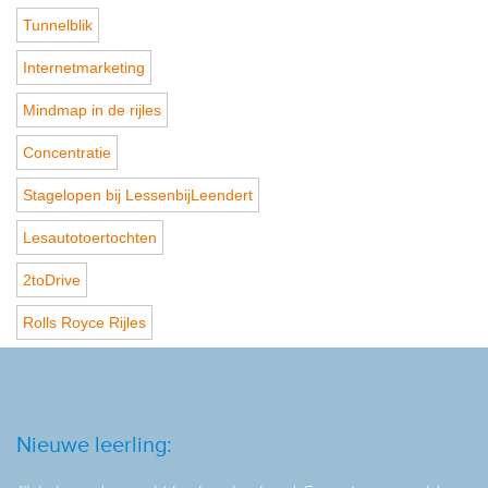
Tunnelblik
Internetmarketing
Mindmap in de rijles
Concentratie
Stagelopen bij LessenbijLeendert
Lesautotoertochten
2toDrive
Rolls Royce Rijles
Nieuwe leerling: