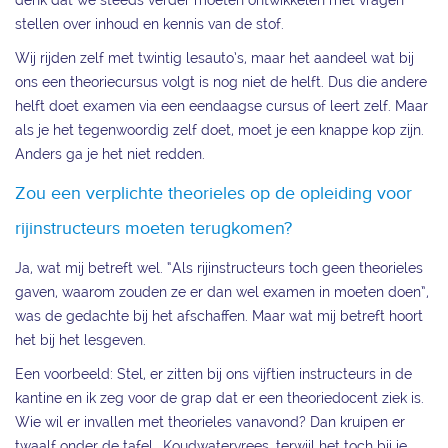
denk dat we steeds verder moeten ontwikkelen met vragen
stellen over inhoud en kennis van de stof.
Wij rijden zelf met twintig lesauto’s, maar het aandeel wat bij
ons een theoriecursus volgt is nog niet de helft. Dus die andere
helft doet examen via een eendaagse cursus of leert zelf. Maar
als je het tegenwoordig zelf doet, moet je een knappe kop zijn.
Anders ga je het niet redden.
Zou een verplichte theorieles op de opleiding voor
rijinstructeurs moeten terugkomen?
Ja, wat mij betreft wel. “Als rijinstructeurs toch geen theorieles
gaven, waarom zouden ze er dan wel examen in moeten doen”,
was de gedachte bij het afschaffen. Maar wat mij betreft hoort
het bij het lesgeven.
Een voorbeeld: Stel, er zitten bij ons vijftien instructeurs in de
kantine en ik zeg voor de grap dat er een theoriedocent ziek is.
Wie wil er invallen met theorieles vanavond? Dan kruipen er
twaalf onder de tafel… Koudwatervrees, terwijl het toch bij je