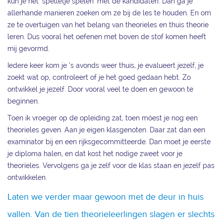
kun je het ‘spelletje spelen’ met de kandidaten. Dan ga je
allerhande manieren zoeken om ze bij de les te houden. En om
ze te overtuigen van het belang van theorieles en thuis theorie
leren. Dus vooral het oefenen met boven de stof komen heeft
mij gevormd.
Iedere keer kom je ’s avonds weer thuis, je evalueert jezelf, je
zoekt wat op, controleert of je het goed gedaan hebt. Zo
ontwikkel je jezelf. Door vooral veel te doen en gewoon te
beginnen.
Toen ik vroeger op de opleiding zat, toen móest je nog een
theorieles geven. Aan je eigen klasgenoten. Daar zat dan een
examinator bij en een rijksgecommitteerde. Dan moet je eerste
je diploma halen, en dat kost het nodige zweet voor je
theorieles. Vervolgens ga je zelf voor de klas staan en jezelf pas
ontwikkelen.
Laten we verder maar gewoon met de deur in huis
vallen. Van de tien theorieleerlingen slagen er slechts