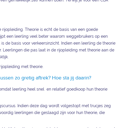
ven gemakkelijk zelf kunnen doen. Terwijl je voor een CBR
e rijopleiding. Theorie is echt de basis van een goede
grijpt een leerling veel beter waarom weggebruikers op een
s de basis voor verkeersinzicht. Indien een leerling de theorie
r. Leerlingen die pas laat in de rijopleiding met theorie aan de
tijk.
rijopleiding met theorie.
en zo gretig aftrek? Hoe sta jij daarin?
mdat leerling heel snel en relatief goedkoop hun theorie
agscursus. Indien deze dag wordt volgestopt met trucjes zeg
woordig leerlingen die geslaagd zijn voor hun theorie, die