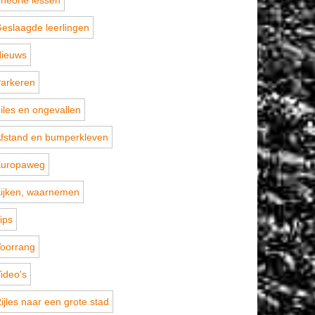
heorie lessen
eslaagde leerlingen
ieuws
arkeren
iles en ongevallen
fstand en bumperkleven
uropaweg
ijken, waarnemen
ips
oorrang
ideo's
ijles naar een grote stad