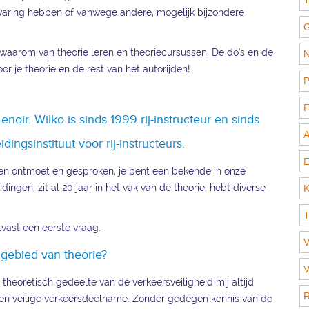
T
ervaring hebben of vanwege andere, mogelijk bijzondere
G
 waarom van theorie leren en theoriecursussen. De do's en de
N
r je theorie en de rest van het autorijden!
P
F
noir. Wilko is sinds 1999 rij-instructeur en sinds
A
ngsinstituut voor rij-instructeurs.
E
ren ontmoet en gesproken, je bent een bekende in onze
ingen, zit al 20 jaar in het vak van de theorie, hebt diverse
K
T
vast een eerste vraag.
V
 gebied van theorie?
V
 theoretisch gedeelte van de verkeersveiligheid mij altijd
R
een veilige verkeersdeelname. Zonder gedegen kennis van de