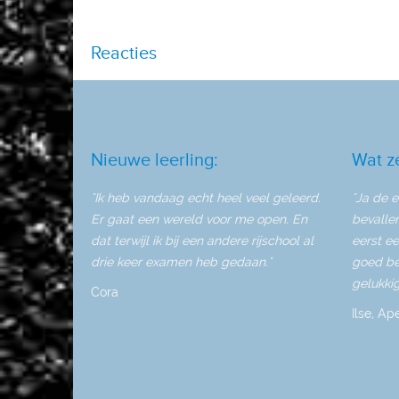
Reacties
Nieuwe leerling:
Wat z
"Ik heb vandaag echt heel veel geleerd.
"Ja de e
Er gaat een wereld voor me open. En
bevalle
dat terwijl ik bij een andere rijschool al
eerst ee
drie keer examen heb gedaan."
goed be
gelukkig
Cora
Ilse, Ap