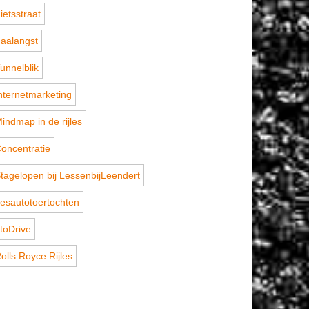
ietsstraat
aalangst
unnelblik
nternetmarketing
indmap in de rijles
oncentratie
tagelopen bij LessenbijLeendert
esautotoertochten
toDrive
olls Royce Rijles