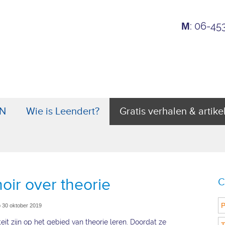
: 06-4
M
N
Wie is Leendert?
Gratis verhalen & artike
oir over theorie
C
P
p 30 oktober 2019
eit zijn op het gebied van theorie leren. Doordat ze