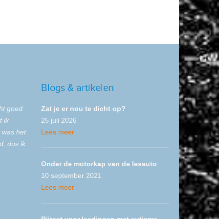
Blogs & artikelen
cht goed
Zat je er nou te dicht op?
 ik
25 juli 2026
t was het
Lees meer
d, dus ik
Onder de motorkap van de lesauto
10 september 2021
Lees meer