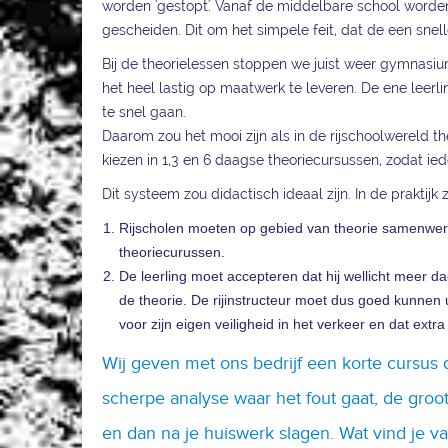
worden 'gestopt'. Vanaf de middelbare school worden 
gescheiden. Dit om het simpele feit, dat de een snell
Bij de theorielessen stoppen we juist weer gymnasium
het heel lastig op maatwerk te leveren. De ene leerlin
te snel gaan.
Daarom zou het mooi zijn als in de rijschoolwereld 
kiezen in 1,3 en 6 daagse theoriecursussen, zodat ied
Dit systeem zou didactisch ideaal zijn. In de praktijk 
Rijscholen moeten op gebied van theorie samenwer
theoriecurussen.
De leerling moet accepteren dat hij wellicht meer da
de theorie. De rijinstructeur moet dus goed kunnen u
voor zijn eigen veiligheid in het verkeer en dat extr
Wij geven met ons bedrijf een korte cursus d
scherpe analyse waar het fout gaat, de groot
en dan na je huiswerk slagen. Wat vind je v