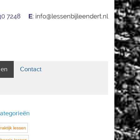
530 7248
:
info@lessenbijleendert.nl
E
len
Contact
ategorieën
raktijk lessen