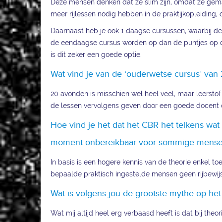
Deze mensen denken dat ze slim zijn, omdat ze gema
meer rijlessen nodig hebben in de praktijkopleiding
Daarnaast heb je ook 1 daagse cursussen, waarbij de 
de eendaagse cursus worden op dan de puntjes op de 
is dit zeker een goede optie.
Wat vind je van de ‘ouderwetse cursus’ va
20 avonden is misschien wel heel veel, maar leerstof 
de lessen vervolgens geven door een goede docent e
Hoe vind je het dat het CBR het telkens wat
moment onbereikbaar voor sommige mens
In basis is een hogere kennis van de theorie enkel to
bepaalde praktisch ingestelde mensen geen rijbewi
Wat is volgens jou de grootste mythe op het
Wat mij altijd heel erg verbaasd heeft is dat bij theor