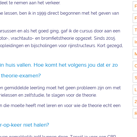
 deel te nemen aan het verkeer.
F
he lessen, ben ik in 1999 direct begonnen met het geven van
F
T
cursussen en als het goed ging, gaf ik de cursus door aan een
tor-, vrachtauto- en bromfietstheorie opgezet. Sinds 2015
I
opleidingen en bijscholingen voor rijinstructeurs. Kort gezegd,
M
 huis vallen. Hoe komt het volgens jou dat er zo
C
 theorie-examen?
S
r een gemiddelde leerling moet het geen probleem zijn om met
L
elessen en zelfstudie, te slagen voor de theorie.
2
en die moeite heeft met leren en voor wie de theorie echt een
R
-op-keer niet halen?