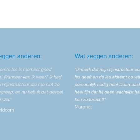
eggen anderen:
Wat zeggen anderen:
erste les is me heel goed
"Ik merk dat mijn rijinstructeur e
n! Wanneer kan ik weer? Ik had
les geeft en de les afstemt op wat
n rijinstructeur die me niet zo
persoonlijk nodig heb! Daarnaas
greep, en nu heb ik dat gevoel
heel fijn dat hij geen wachtlijst ha
 wel!"
kon zo terecht!"
Margriet
eldoorn