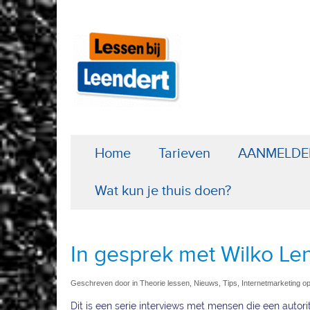
Home
Tarieven
AANMELDE
Wat kun je thuis doen?
In gesprek met Wilko Len
Geschreven door in Theorie lessen, Nieuws, Tips, Internetmarketing o
Dit is een serie interviews met mensen die een autorit