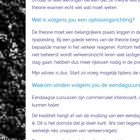
Omdat te veel leerlingen denken dat ze theorie wel e
theorie examen echt wel wat moet weten.
Wat is volgens jou een oplossingsrichting?
De theorie moet een belangrijkere plaats krijgen in d
rijopleiding. Bij een goede kennis van de theorie be
bepaalde manier in het verkeer reageren. Kortom het i
niet beheerst wordt verkeersinzicht leren veel lastige
slag gaan, hebben dus meer rijlessen nodig in de prak
Mijn advies is dus: Start zo vroeg mogelijk tijdens de 
Waarom vinden volgens jou de eendagscursuss
Eendaagse cursussen zijn commercieel interessant, o
kunnen halen.
De kwaliteit hangt af van de invulling van een eend
ik. Dit is het domste dat je doen kunt. We zien tegen
werkelijk niks snappen van verkeersregels.