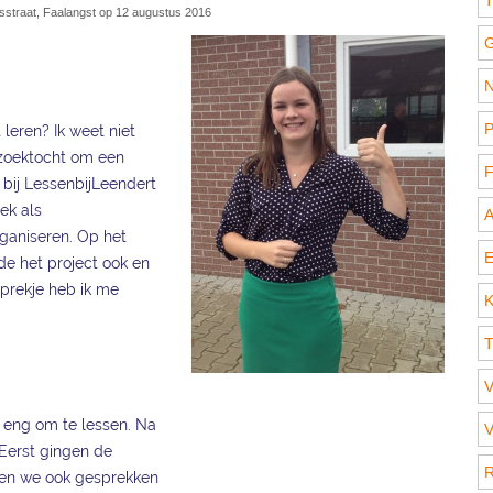
T
tsstraat, Faalangst op 12 augustus 2016
G
N
P
 leren? Ik weet niet
 zoektocht om een
F
k bij LessenbijLeendert
ek als
A
ganiseren. Op het
E
e het project ook en
sprekje heb ik me
K
T
V
l eng om te lessen. Na
V
 Eerst gingen de
R
en we ook gesprekken