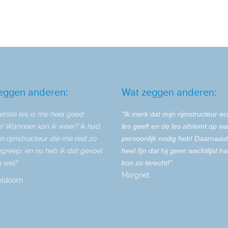
eggen anderen:
Wat zeggen anderen:
erste les is me heel goed
"Ik merk dat mijn rijinstructeur e
n! Wanneer kan ik weer? Ik had
les geeft en de les afstemt op wat
n rijinstructeur die me niet zo
persoonlijk nodig heb! Daarnaas
greep, en nu heb ik dat gevoel
heel fijn dat hij geen wachtlijst ha
 wel!"
kon zo terecht!"
Margriet
eldoorn