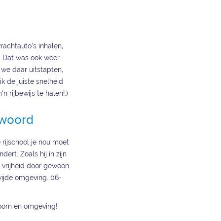
achtauto’s inhalen,
. Dat was ook weer
 we daar uitstapten,
k de juiste snelheid
rijbewijs te halen!:)
twoord
 rijschool je nou moet
ert. Zoals hij in zijn
n vrijheid door gewoon
wijde omgeving. 06-
doorn en omgeving!