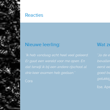
Reacties
Nieuwe leerling:
Wat z
"Ik heb vandaag echt heel veel geleerd.
"Ja de e
Er gaat een wereld voor me open. En
bevalle
dat terwijl ik bij een andere rijschool al
eerst ee
drie keer examen heb gedaan."
goed be
gelukkig
Cora
Ilse, Ap