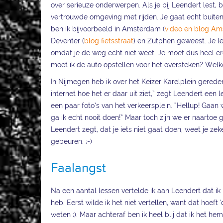
over serieuze onderwerpen. Als je bij Leendert lest, blij
vertrouwde omgeving met rijden. Je gaat echt buiten
ben ik bijvoorbeeld in Amsterdam (
video en blog A
Deventer (
blog fietsstraat
) en Zutphen geweest. Je le
omdat je de weg echt niet weet. Je moet dus heel e
moet ik de auto opstellen voor het oversteken? Welke
In Nijmegen heb ik over het Keizer Karelplein gerede
internet hoe het er daar uit ziet,” zegt Leendert een l
een paar foto’s van het verkeersplein. “Hellup! Gaan
ga ik echt nooit doen!” Maar toch zijn we er naartoe 
Leendert zegt, dat je iets niet gaat doen, weet je zek
gebeuren. ;-)
Faalangst
Na een aantal lessen vertelde ik aan Leendert dat ik 
heb. Eerst wilde ik het niet vertellen, want dat hoeft 
weten ;). Maar achteraf ben ik heel blij dat ik het 