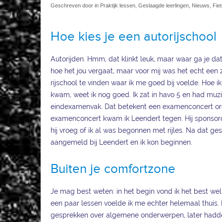
Geschreven door in Praktijk lessen, Geslaagde leerlingen, Nieuws, Fie
Hoe kies je een autorijschool
Autorijden. Hmm, dat klinkt leuk, maar waar ga je dat
hoe het jou vergaat, maar voor mij was het echt een
rijschool te vinden waar ik me goed bij voelde. Hoe i
kwam, weet ik nog goed. Ik zat in havo 5 en had muzi
eindexamenvak. Dat betekent een examenconcert or
examenconcert kwam ik Leendert tegen. Hij sponsord
hij vroeg of ik al was begonnen met rijles. Na dat ge
aangemeld bij Leendert en ik kon beginnen.
Buiten je comfortzone
Je mag best weten: in het begin vond ik het best we
een paar lessen voelde ik me echter helemaal thuis.
gesprekken over algemene onderwerpen, later hadd