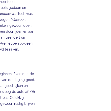
 heb ik een
 toets gedaan en
manoeuvres. Toch was
 begon. “Gewoon
denken, gewoon doen.
jven doorrijden en aan
 van Leendert om
en. We hebben ook een
d te raken.
eginnen. Even met de
 van de rit ging goed,
ral goed kijken en
en sloeg de auto af. Oh
stress. Gelukkig
 gewoon rustig blijven,