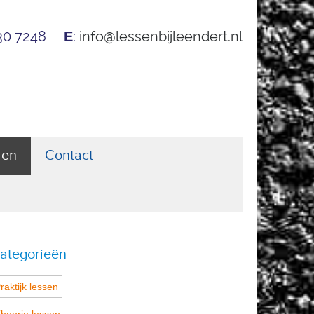
530 7248
:
info@lessenbijleendert.nl
E
len
Contact
ategorieën
raktijk lessen