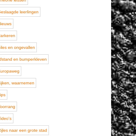
heorie lessen
eslaagde leerlingen
ieuws
arkeren
iles en ongevallen
fstand en bumperkleven
uropaweg
ijken, waarnemen
ips
oorrang
ideo's
ijles naar een grote stad