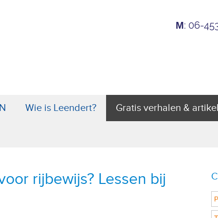
: 06-4
M
N
Wie is Leendert?
Gratis verhalen & artike
oor rijbewijs? Lessen bij
C
P