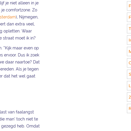
f je niet alleen in je
F
 je comfortzone. Zo
msterdam
), Nijmegen,
F
ert dan extra veel,
T
rg opletten. Waar
 straat moet ik in?
I
n. “Kijk maar even op
M
es ervoor. Dus ik zoek
 we daar naartoe? Dat
C
gereden. Als je tegen
S
er dat het wel gaat
L
2
R
last van faalangst
‘die man’ toch niet te
hem gezegd heb. Omdat