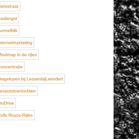
ietsstraat
aalangst
unnelblik
nternetmarketing
indmap in de rijles
oncentratie
tagelopen bij LessenbijLeendert
esautotoertochten
toDrive
olls Royce Rijles