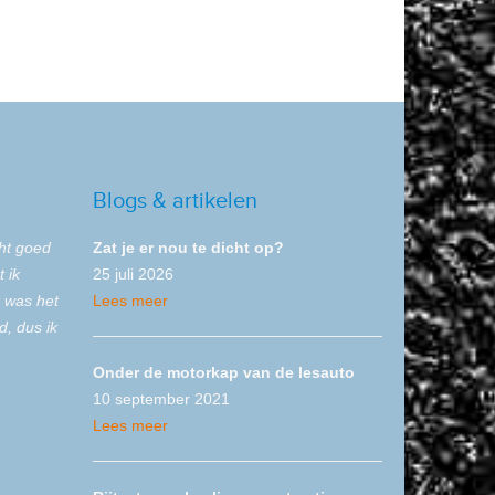
Blogs & artikelen
cht goed
Zat je er nou te dicht op?
 ik
25 juli 2026
t was het
Lees meer
d, dus ik
Onder de motorkap van de lesauto
10 september 2021
Lees meer