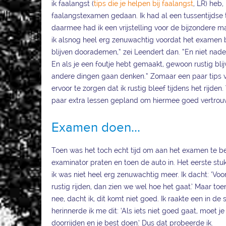
ik faalangst (
tips die je helpen bij faalangst
, LR) heb,
faalangstexamen gedaan. Ik had al een tussentijdse
daarmee had ik een vrijstelling voor de bijzondere 
ik alsnog heel erg zenuwachtig voordat het examen
blijven doorademen,” zei Leendert dan. “En niet na
En als je een foutje hebt gemaakt, gewoon rustig bli
andere dingen gaan denken.” Zomaar een paar tips
ervoor te zorgen dat ik rustig bleef tijdens het rijd
paar extra lessen gepland om hiermee goed vertrouw
Examen doen...
Toen was het toch echt tijd om aan het examen te b
examinator praten en toen de auto in. Het eerste stuk
ik was niet heel erg zenuwachtig meer. Ik dacht: ‘Voo
rustig rijden, dan zien we wel hoe het gaat.’ Maar to
nee, dacht ik, dit komt niet goed. Ik raakte een in de 
herinnerde ik me dit: ‘Als iets niet goed gaat, moet je
doorrijden en je best doen.’ Dus dat probeerde ik.