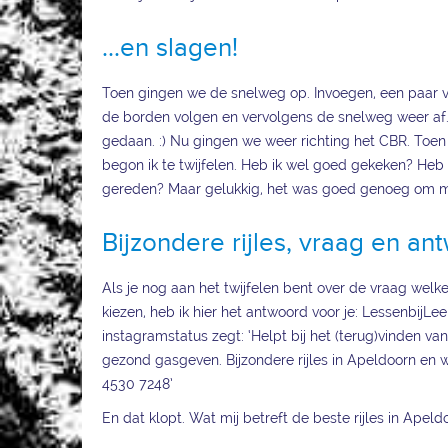
...en slagen!
Toen gingen we de snelweg op. Invoegen, een paar vr
de borden volgen en vervolgens de snelweg weer af
gedaan. :) Nu gingen we weer richting het CBR. Toen
begon ik te twijfelen. Heb ik wel goed gekeken? Heb i
gereden? Maar gelukkig, het was goed genoeg om m’n 
Bijzondere rijles, vraag en an
Als je nog aan het twijfelen bent over de vraag welke
kiezen, heb ik hier het antwoord voor je: LessenbijLeend
instagramstatus zegt: ‘Helpt bij het (terug)vinden va
gezond gasgeven. Bijzondere rijles in Apeldoorn en 
4530 7248’
En dat klopt. Wat mij betreft de beste rijles in Apel