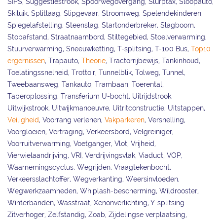
SIPS, Suggestiestrook, Spoorwegovergang, Slurptax, Sloopauto,
Skiluik, Splitlaag, Slipgevaar, Stroomweg, Spelendekinderen,
Spiegelafstelling, Steenslag, Startonderbreker, Slagboom,
Stopafstand, Straatnaambord, Stiltegebied, Stoelverwarming,
Stuurverwarming, Sneeuwketting, T-splitsing, T-100 Bus,
Top10
ergernissen
, Trapauto,
Theorie
, Tractorrijbewijs, Tankinhoud,
Toelatingssnelheid, Trottoir, Tunnelblik, Tolweg, Tunnel,
Tweebaansweg, Tankauto, Trambaan, Toerental,
Taperoplossing, Transferium U-bocht, Uitrijdstrook,
Uitwijkstrook, Uitwijkmanoeuvre, Uitritconstructie, Uitstappen,
Veiligheid
, Voorrang verlenen,
Vakparkeren
, Versnelling,
Voorgloeien, Vertraging, Verkeersbord, Velgreiniger,
Voorruitverwarming, Voetganger, Vlot, Vrijheid,
Vierwielaandrijving, VRI, Verdrijvingsvlak, Viaduct, VOP,
Waarnemingscyclus, Wegrijden, Vraagtekenbocht,
Verkeersslachtoffer, Wegverkanting, Weersinvloeden,
Wegwerkzaamheden, Whiplash-bescherming, Wildrooster,
Winterbanden, Wasstraat, Xenonverlichting, Y-splitsing
Zitverhoger, Zelfstandig, Zoab, Zijdelingse verplaatsing,