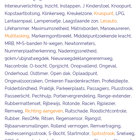
Interieurverlichting, Inzicht, Instappen, J Kinderstoel, Knoopunt,
Kopstaartbotsing, Klinkerweg, Kreukelzone,
Kruispunt
, LPG,
Lantaarnpaal, Lampensetje, Laagstaande zon,
Lesauto
,
Lifehammer, Maximumsnelheid, Matrixborden, Manoeuvreren,
Multitasking
, Markeringontbreekt, Middelpuntzoekende kracht,
MRB, M+S-banden N-wegen, Newtonmeters,
Nummerplaatherkenning, Naderingssnelheid,
90km/ubijnatwegdek, Nieuwwegdeklangereremweg,
Nacontrole, O-bocht, Oprijzicht, Onopvallend, Ongeval,
Onderhoud, Oldtimer, Open dak, Oplaadpunt,
Ongevalsoorzaken, Omkeren Paardenkrachten, Profieldiepte,
Polderblindheid, Praktijk, Parkeerplaats, Passagiers, Plusstrook,
Passeerlicht, Pechhulp, Portiervergrendeling, Range-extender,
Rubbermattenset, Rijbewijs, Rotonde, Racen, Rijplezier,
Remweg,
Richting aangeven
, Ruitschade, Roodlichtcontrole,
Rubber, ResQMe, Ritsen, Regensensor, Rijangst,
Rijbaanversmallingen, Rollend vermogen, Remvertraging,
Redresseringsstrook, S-Bocht, Startmotor,
Spitsstrook
, Snelweg,