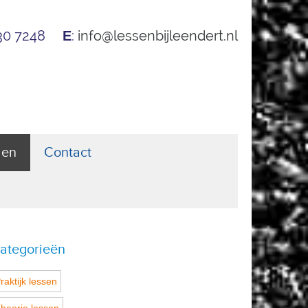
530 7248
:
info@lessenbijleendert.nl
E
len
Contact
ategorieën
raktijk lessen