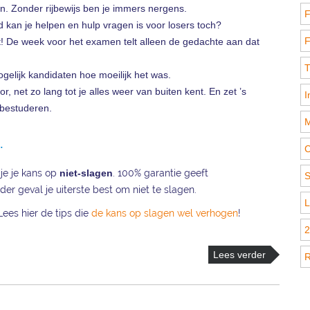
n. Zonder rijbewijs ben je immers nergens.
F
kan je helpen en hulp vragen is voor losers toch?
F
iet! De week voor het examen telt alleen de gedachte aan dat
T
elijk kandidaten hoe moeilijk het was.
 net zo lang tot je alles weer van buiten kent. En zet ’s
I
 bestuderen.
M
.
C
 je je kans op
niet-slagen
. 100% garantie geeft
S
der geval je uiterste best om niet te slagen.
L
Lees hier de tips die
de kans op slagen wel verhogen
!
2
Lees verder
R