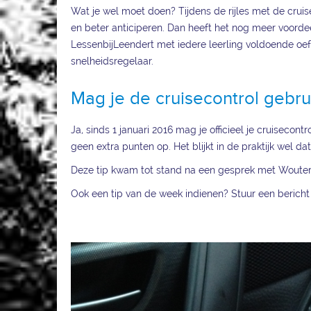
Wat je wel moet doen? Tijdens de rijles met de cruisec
en beter anticiperen. Dan heeft het nog meer voordee
LessenbijLeendert met iedere leerling voldoende o
snelheidsregelaar.
Mag je de cruisecontrol gebru
Ja, sinds 1 januari 2016 mag je officieel je cruisecont
geen extra punten op. Het blijkt in de praktijk wel d
Deze tip kwam tot stand na een gesprek met Wouter.
Ook een tip van de week indienen? Stuur een berich