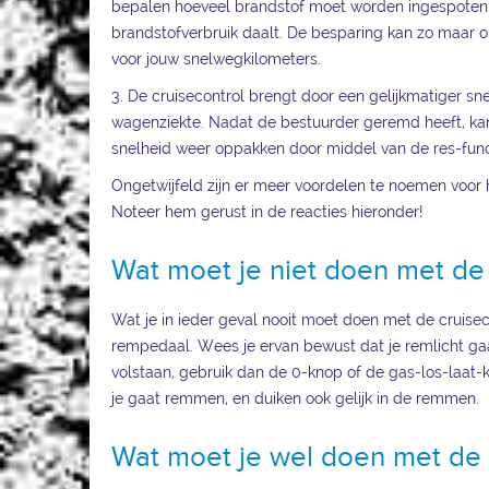
bepalen hoeveel brandstof moet worden ingespoten. 
brandstofverbruik daalt. De besparing kan zo maar op
voor jouw snelwegkilometers.
3. De cruisecontrol brengt door een gelijkmatiger sn
wagenziekte. Nadat de bestuurder geremd heeft, kan
snelheid weer oppakken door middel van de res-functi
Ongetwijfeld zijn er meer voordelen te noemen voor h
Noteer hem gerust in de reacties hieronder!
Wat moet je niet doen met de 
Wat je in ieder geval nooit moet doen met de cruisec
rempedaal. Wees je ervan bewust dat je remlicht gaat
volstaan, gebruik dan de 0-knop of de gas-los-laat-
je gaat remmen, en duiken ook gelijk in de remmen.
Wat moet je wel doen met de 