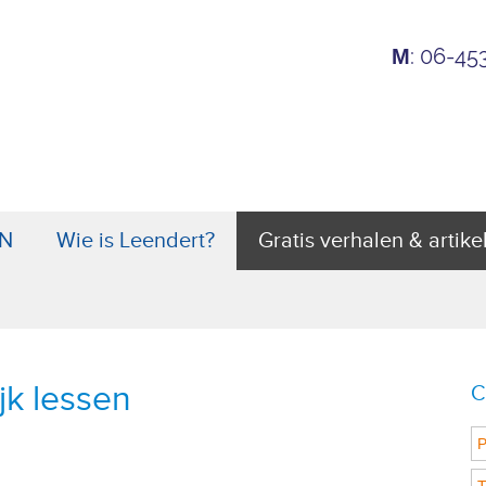
: 06-4
M
N
Wie is Leendert?
Gratis verhalen & artike
ijk lessen
C
P