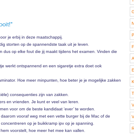
T
G
oit!"
N
P
oor je erbij in deze maatschappij.
dig storten op de spannendste taak uit je leven.
F
m dus op elke fout die jij maakt tijdens het examen. Vinden die
A
ertje werkt ontspannend en een sigaretje extra doet ook
E
xaminator. Hoe meer minpunten, hoe beter je je mogelijke zakken
K
T
iële) consequenties zijn van zakken.
rs en vrienden. Je kunt er veel van leren.
V
amen voor om de beste kandidaat ‘ever’ te worden.
 daarom vooraf weg met een vette burger bij de Mac of de
V
 concentreren op je buikkramp ipv op je spanning.
R
hem voorstelt, hoe meer het mee kan vallen.