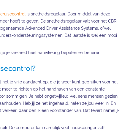
r
cruisecontrol
is snelheidsregelaar. Door middel van deze
meer hoeft te geven. De snelheidsregelaar valt voor het CBR
e zogenaamde Advanced Driver Assistance Systems, ofwel
urders-ondersteuningssystemen. Dat laatste is wel een mooi
 je je snelheid heel nauwkeurig bepalen en beheren.
isecontrol?
rt het je vrije aandacht op, die je weer kunt gebruiken voor het
et meer te richten op het handhaven van een constante
jk voor sommigen. Je hebt ongetwijfeld wel eens mensen gezien
anhouden. Heb jij ze net ingehaald, halen ze jou weer in. En
 verkeer, daar ben ik een voorstander van. Dat levert namelijk
rbruik. De computer kan namelijk veel nauwkeuriger zelf