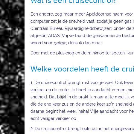
Wat is een cruisecontrol?
Een andere, zeg maar meer Apeldoornse naam voo
computer zet je de snelheid vast, zodat je geen gas 
(Centraal Bureau Rijvaardigheidsbewijzen) onder d
afgekort ADAS. Vrij vertaald de geavanceerde bestu
woord voor
galgje
, denk ik dan maar.
Door met de plusknop en de minknop te ‘spelen’, kun
Welke voordelen heeft de cru
1. De cruisecontrol brengt rust voor je voet. Ook leve
verkeer en de route. Je hoeft je aandacht immers ni
snelheid. Dat blijkt in de praktijk maar al te moeili
die de ene keer zus en de andere keer zo’n snelheid a
daarna begint het weer, haha! Vrije aandacht voor het
echt veiliger verkeer op.
2. De cruisecontrol brengt ook rust in het energieve