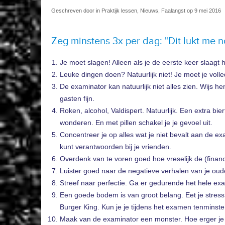
Geschreven door in Praktijk lessen, Nieuws, Faalangst op 9 mei 2016
Zeg minstens 3x per dag: "Dit lukt me no
Je moet slagen! Alleen als je de eerste keer slaagt h
Leuke dingen doen? Natuurlijk niet! Je moet je volle
De examinator kan natuurlijk niet alles zien. Wijs he
gasten fijn.
Roken, alcohol, Valdispert. Natuurlijk. Een extra bi
wonderen. En met pillen schakel je je gevoel uit.
Concentreer je op alles wat je niet bevalt aan de e
kunt verantwoorden bij je vrienden.
Overdenk van te voren goed hoe vreselijk de (financ
Luister goed naar de negatieve verhalen van je oude
Streef naar perfectie. Ga er gedurende het hele ex
Een goede bodem is van groot belang. Eet je stress
Burger King. Kun je je tijdens het examen tenminste
Maak van de examinator een monster. Hoe erger je 