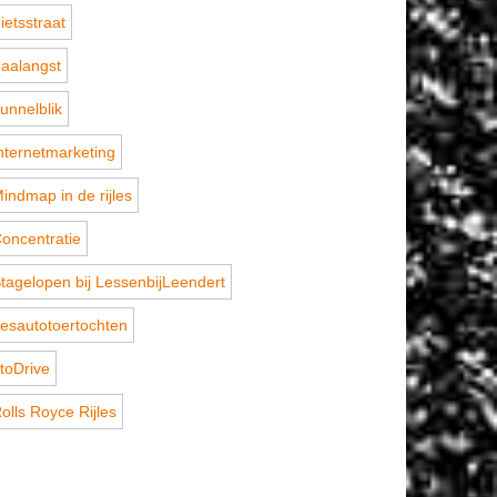
ietsstraat
aalangst
unnelblik
nternetmarketing
indmap in de rijles
oncentratie
tagelopen bij LessenbijLeendert
esautotoertochten
toDrive
olls Royce Rijles