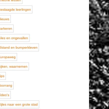
heorie lessen
eslaagde leerlingen
ieuws
arkeren
iles en ongevallen
fstand en bumperkleven
uropaweg
ijken, waarnemen
ips
oorrang
ideo's
ijles naar een grote stad