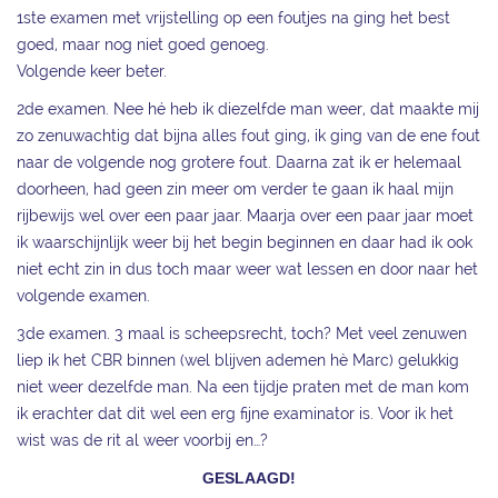
1ste examen met vrijstelling op een foutjes na ging het best
goed, maar nog niet goed genoeg.
Volgende keer beter.
2de examen. Nee hé heb ik diezelfde man weer, dat maakte mij
zo zenuwachtig dat bijna alles fout ging, ik ging van de ene fout
naar de volgende nog grotere fout. Daarna zat ik er helemaal
doorheen, had geen zin meer om verder te gaan ik haal mijn
rijbewijs wel over een paar jaar. Maarja over een paar jaar moet
ik waarschijnlijk weer bij het begin beginnen en daar had ik ook
niet echt zin in dus toch maar weer wat lessen en door naar het
volgende examen.
3de examen. 3 maal is scheepsrecht, toch? Met veel zenuwen
liep ik het CBR binnen (wel blijven ademen hè Marc) gelukkig
niet weer dezelfde man. Na een tijdje praten met de man kom
ik erachter dat dit wel een erg fijne examinator is. Voor ik het
wist was de rit al weer voorbij en…?
GESLAAGD!