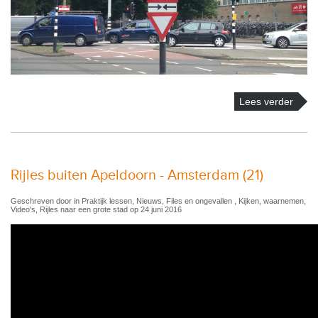
Lees verder
Rijles buiten Apeldoorn - Amsterdam (21)
Geschreven door in Praktijk lessen, Nieuws, Files en ongevallen , Kijken, waarnemen,
Video's, Rijles naar een grote stad op 24 juni 2016