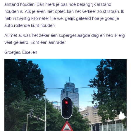
afstand houden. Dan merk je pas hoe belangrijk afstand
houden is. Als je even niet oplet, kan het verkeer zo stilstaan. Ik
heb in twintig kilometer file wel gelijk geleerd hoe je goed je
auto rollende kunt houden.
Al met al was het zeker een supergeslaagde dag en heb ik erg
veel geleerd. Echt een aanrader.
Groetjes, Elselien