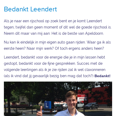
Bedankt Leendert
Als je naar een rijschool op zoek bent en je komt Leendert
tegen, twijfel dan geen moment of dit wel de goede rijschool is.
Neem dit maar van mij aan: Het is de beste van Apeldoorn.
Nu kan ik eindelijk in mijn eigen auto gaan rijden. Waar ga ik als
eerste heen? Naar mijn werk? Of toch ergens anders heen?
Leendert, bedankt voor de energie die je in mijn lessen hebt
gestopt, bedankt voor de fijne gesprekken. Succes met de
volgende leerlingen als ik je zie rijden zal ik wel claxonneren
(als ik vind dat jij gevaarlijk bezig ben mag dat toch?)
Bedankt!