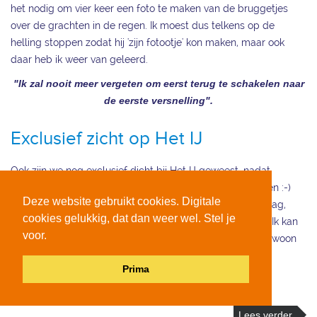
het nodig om vier keer een foto te maken van de bruggetjes
over de grachten in de regen. Ik moest dus telkens op de
helling stoppen zodat hij 'zijn fotootje' kon maken, maar ook
daar heb ik weer van geleerd.
"Ik zal nooit meer vergeten om eerst terug te schakelen naar
de eerste versnelling".
Exclusief zicht op Het IJ
Ook zijn we nog exclusief dicht bij Het IJ geweest, nadat
Hanneke per ongeluk een doodlopende weg in is gereden :-)
Deze website gebruikt cookies. Digitale
Het was een hele gezellige en daarnaast vermoeiende dag,
cookies gelukkig, dat dan weer wel. Stel je
maar we hebben veel geleerd in onze mooie hoofdstad. Ik kan
voor.
wel voor mezelf concluderen dat ik erg blij ben dat ik gewoon
mag afrijden in ons vertrouwde, rustige Apeldoorn!
Prima
Groetjes, Denise.
Lees verder