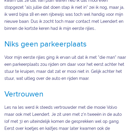
kwam dat ze dat van plan waren heb ik dat mooi even
stopgezet “als jullie dat doen stap ik niet in” zei ik nog, maar ja,
ik werd bijna 18 en een rijbewijs was toch wel handig voor mijn
nieuwe baan. Dus ik zocht toch maar contact met Leendert en
binnen de kortste keren had ik mijn eerste rijles…
Niks geen parkeerplaats
Voor mijn eerste rijles ging ik ervan uit dat ik met “die man” naar
een parkeerplaats zou rijden om daar voor het eerst achter het
stuur te kruipen, maar dat zat er mooi niet in. Gelijk achter het
stuur, wat uitleg over de auto en rijden maar.
Vertrouwen
Les na les werd ik steeds vertrouwder met die mooie Volvo
maar ook met Leendert. Je zit uren met z’n tweeën in de auto
(of met 3) en uiteindelijk komen de gesprekken wel op gang.
Eerst over koetjes en kalfjes maar later kwamen ook de